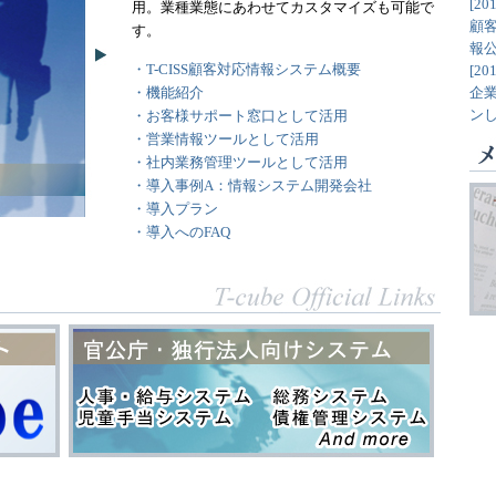
[201
用。業種業態にあわせてカスタマイズも可能で
顧客
す。
報
・T-CISS顧客対応情報システム概要
[201
・機能紹介
企
ン
・お客様サポート窓口として活用
・営業情報ツールとして活用
・社内業務管理ツールとして活用
・導入事例A：情報システム開発会社
・導入プラン
・導入へのFAQ