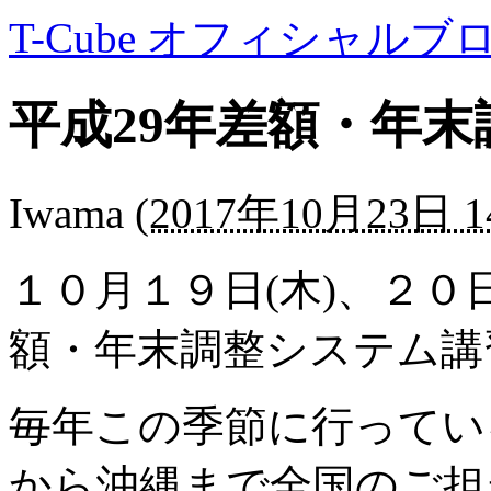
T-Cube オフィシャルブ
平成29年差額・年
Iwama
(
2017年10月23日 14
１０月１９日(木)、２０
額・年末調整システム講
毎年この季節に行ってい
から沖縄まで全国のご担